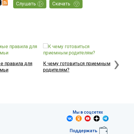
Слушать
Скачать
›
е правила для
К чему готовиться приемным
Что над
емьи
родителям?
привяза
Мы в соцсетях
Поддержать